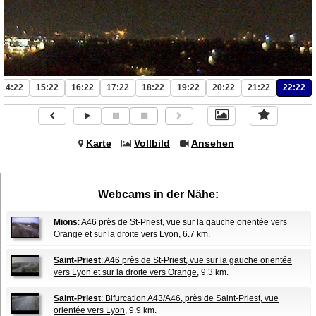
14:22
15:22
16:22
17:22
18:22
19:22
20:22
21:22
22:22
Karte
Vollbild
Ansehen
Webcams in der Nähe:
Mions
: A46 près de St-Priest, vue sur la gauche orientée vers
Orange et sur la droite vers Lyon
, 6.7 km.
Saint-Priest
: A46 près de St-Priest, vue sur la gauche orientée
vers Lyon et sur la droite vers Orange
, 9.3 km.
Saint-Priest
: Bifurcation A43/A46, près de Saint-Priest, vue
orientée vers Lyon
, 9.9 km.