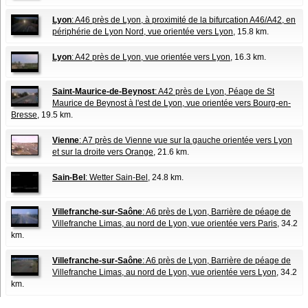
Lyon
: A46 près de Lyon, à proximité de la bifurcation A46/A42, en
périphérie de Lyon Nord, vue orientée vers Lyon
, 15.8 km.
Lyon
: A42 près de Lyon, vue orientée vers Lyon
, 16.3 km.
Saint-Maurice-de-Beynost
: A42 près de Lyon, Péage de St
Maurice de Beynost à l'est de Lyon, vue orientée vers Bourg-en-
Bresse
, 19.5 km.
Vienne
: A7 près de Vienne vue sur la gauche orientée vers Lyon
et sur la droite vers Orange
, 21.6 km.
Sain-Bel
: Wetter Sain-Bel
, 24.8 km.
Villefranche-sur-Saône
: A6 près de Lyon, Barrière de péage de
Villefranche Limas, au nord de Lyon, vue orientée vers Paris
, 34.2
km.
Villefranche-sur-Saône
: A6 près de Lyon, Barrière de péage de
Villefranche Limas, au nord de Lyon, vue orientée vers Lyon
, 34.2
km.