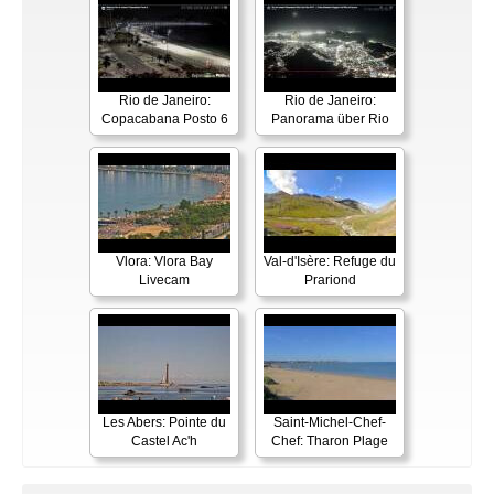
Rio de Janeiro:
Rio de Janeiro:
Copacabana Posto 6
Panorama über Rio
Vlora: Vlora Bay
Val-d'Isère: Refuge du
Livecam
Prariond
Les Abers: Pointe du
Saint-Michel-Chef-
Castel Ac'h
Chef: Tharon Plage