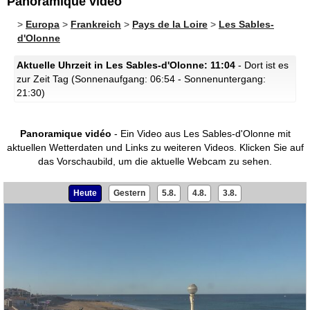
Panoramique vidéo
>
Europa
>
Frankreich
>
Pays de la Loire
>
Les Sables-
d'Olonne
Aktuelle Uhrzeit in Les Sables-d'Olonne: 11:04
- Dort ist es
zur Zeit Tag (Sonnenaufgang: 06:54 - Sonnenuntergang:
21:30)
Panoramique vidéo
- Ein Video aus Les Sables-d'Olonne mit
aktuellen Wetterdaten und Links zu weiteren Videos.
Klicken Sie auf
das Vorschaubild, um die aktuelle Webcam zu sehen.
Heute
Gestern
5.8.
4.8.
3.8.