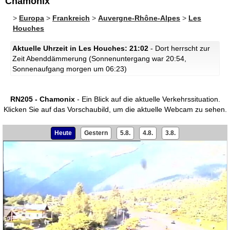
Chamonix
>
Europa
>
Frankreich
>
Auvergne-Rhône-Alpes
>
Les
Houches
Aktuelle Uhrzeit in Les Houches: 21:02
- Dort herrscht zur
Zeit Abenddämmerung (Sonnenuntergang war 20:54,
Sonnenaufgang morgen um 06:23)
RN205 - Chamonix
- Ein Blick auf die aktuelle Verkehrssituation.
Klicken Sie auf das Vorschaubild, um die aktuelle Webcam zu sehen.
Heute
Gestern
5.8.
4.8.
3.8.