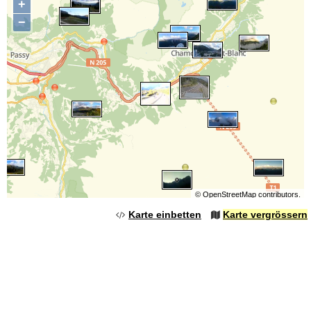
+
−
©
OpenStreetMap
contributors.
Karte einbetten
Karte vergrössern