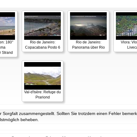
en: 180°
Rio de Janeiro:
Rio de Janeiro:
Vlora: Vl
ama
Copacabana Posto 6
Panorama über Rio
Live
r Strand
Val-d'Isère: Refuge du
Prariond
Sorgfalt zusammengestellt. Sollten Sie trotzdem einen Fehler bemerke
lstmöglich beheben.