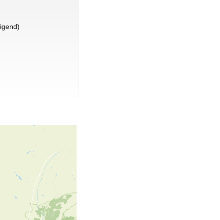
igend)