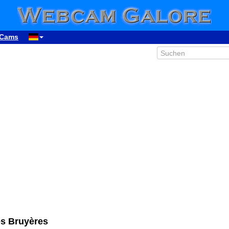
Cams
es Bruyères
00:21