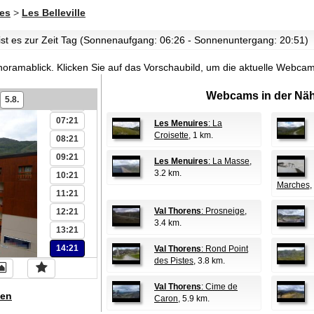
01:21
es
>
Les Belleville
02:21
ist es zur Zeit Tag (Sonnenaufgang: 06:26 - Sonnenuntergang: 20:51)
03:21
04:21
noramablick.
Klicken Sie auf das Vorschaubild, um die aktuelle Webca
05:21
Webcams in der Näh
5.8.
06:21
07:21
Les Menuires
: La
Croisette
, 1 km.
08:21
09:21
Les Menuires
: La Masse
,
3.2 km.
10:21
Marches
,
11:21
Val Thorens
: Prosneige
,
12:21
3.4 km.
13:21
14:21
Val Thorens
: Rond Point
des Pistes
, 3.8 km.
Val Thorens
: Cime de
en
Caron
, 5.9 km.