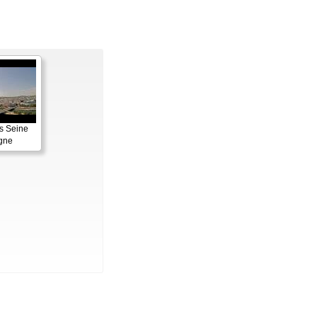
is Seine
gne