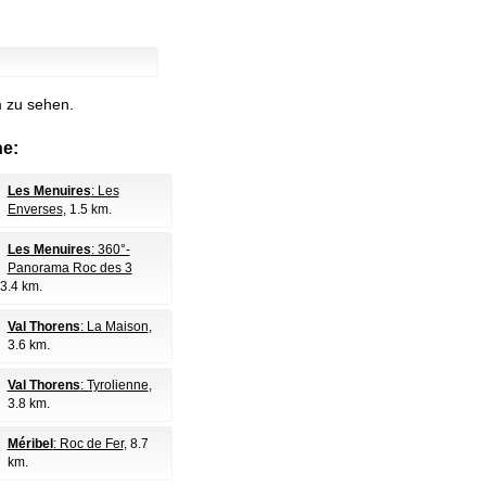
m zu sehen.
e:
Les Menuires
: Les
Enverses
, 1.5 km.
Les Menuires
: 360°-
Panorama Roc des 3
 3.4 km.
Val Thorens
: La Maison
,
3.6 km.
Val Thorens
: Tyrolienne
,
3.8 km.
Méribel
: Roc de Fer
, 8.7
km.