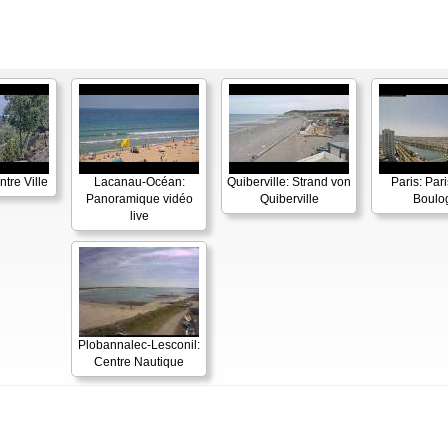
tre Ville
Lacanau-Océan:
Quiberville: Strand von
Paris: Par
Panoramique vidéo
Quiberville
Boulo
live
Plobannalec-Lesconil:
Centre Nautique