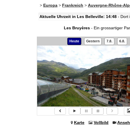
>
Europa
>
Frankreich
>
Auvergne-Rhône-Alp
Aktuelle Uhrzeit in Les Belleville: 14:48
- Dort 
Les Bruyères
- Ein grossartiger Pa
Heute
Gestern
7.8.
6.8.
Karte
Vollbild
Anseh