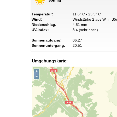
Sonnig
Temperatur:
11.6° C - 25.9° C
Wind:
Windstärke 2 aus W, in Böe
Niederschlag:
4.51 mm
UV-Index:
8.4 (sehr hoch)
Sonnenaufgang:
06:27
Sonnenuntergang:
20:51
Umgebungskarte:
+
−