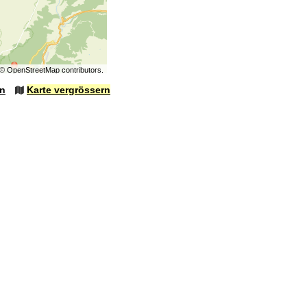
©
OpenStreetMap
contributors.
en
Karte vergrössern