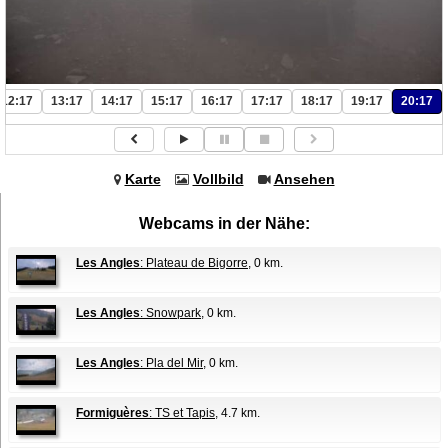
12:17
13:17
14:17
15:17
16:17
17:17
18:17
19:17
20:17
Karte
Vollbild
Ansehen
Webcams in der Nähe:
Les Angles
: Plateau de Bigorre
, 0 km.
Les Angles
: Snowpark
, 0 km.
Les Angles
: Pla del Mir
, 0 km.
Formiguères
: TS et Tapis
, 4.7 km.