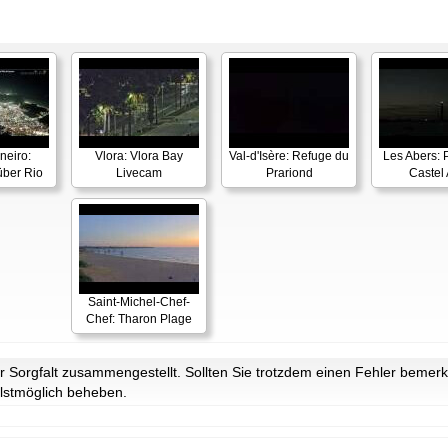
neiro:
Vlora: Vlora Bay
Val-d'Isère: Refuge du
Les Abers: 
ber Rio
Livecam
Prariond
Castel 
Saint-Michel-Chef-
Chef: Tharon Plage
Sorgfalt zusammengestellt. Sollten Sie trotzdem einen Fehler bemerke
lstmöglich beheben.