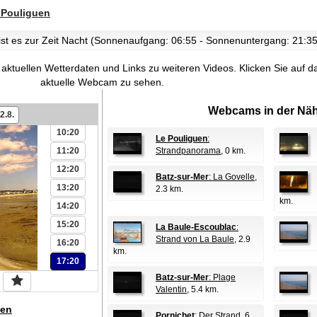
 Pouliguen
 ist es zur Zeit Nacht (Sonnenaufgang: 06:55 - Sonnenuntergang: 21:35
 aktuellen Wetterdaten und Links zu weiteren Videos.
Klicken Sie auf d
aktuelle Webcam zu sehen.
Webcams in der Näh
09:20
2.8.
10:20
Le Pouliguen
:
11:20
Strandpanorama
, 0 km.
12:20
Batz-sur-Mer
: La Govelle
,
13:20
2.3 km.
km.
14:20
15:20
La Baule-Escoublac
:
Strand von La Baule
, 2.9
16:20
km.
17:20
Batz-sur-Mer
: Plage
Valentin
, 5.4 km.
en
Pornichet
: Der Strand
, 6