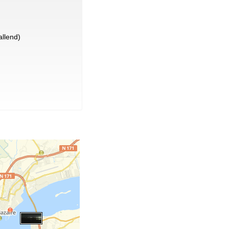
llend)