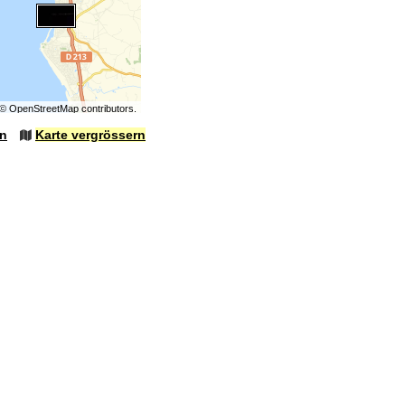
©
OpenStreetMap
contributors.
en
Karte vergrössern