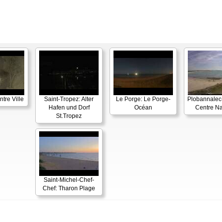
tre Ville
Saint-Tropez: Alter
Le Porge: Le Porge-
Plobannalec-
Hafen und Dorf
Océan
Centre Na
St.Tropez
Saint-Michel-Chef-
Chef: Tharon Plage