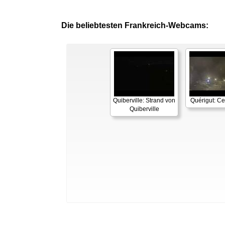
Die beliebtesten Frankreich-Webcams:
Quiberville: Strand von
Quérigut: Cen
Quiberville