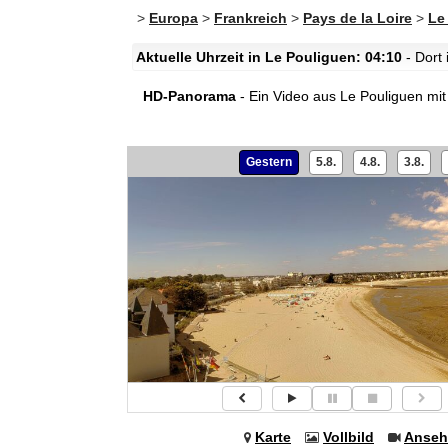
>
Europa
>
Frankreich
>
Pays de la Loire
>
Le
Aktuelle Uhrzeit in Le Pouliguen: 04:10
- Dort
HD-Panorama
- Ein Video aus Le Pouliguen mit
Gestern
5.8.
4.8.
3.8.
Karte
Vollbild
Anseh