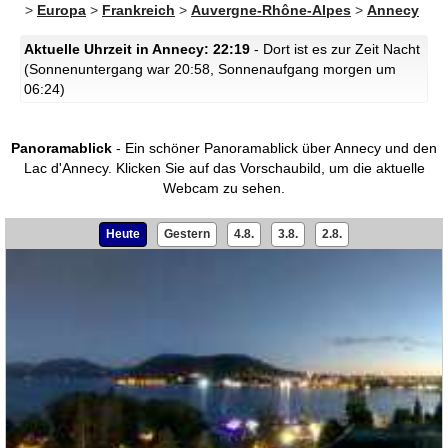
>
Europa
>
Frankreich
>
Auvergne-Rhône-Alpes
>
Annecy
Aktuelle Uhrzeit in Annecy: 22:19
- Dort ist es zur Zeit Nacht
(Sonnenuntergang war 20:58, Sonnenaufgang morgen um
06:24)
Panoramablick
- Ein schöner Panoramablick über Annecy und den
Lac d'Annecy.
Klicken Sie auf das Vorschaubild, um die aktuelle
Webcam zu sehen.
Heute
Gestern
4.8.
3.8.
2.8.