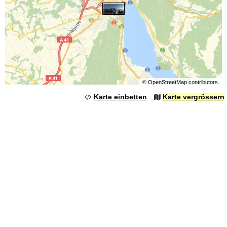
©
OpenStreetMap
contributors.
Karte einbetten
Karte vergrössern