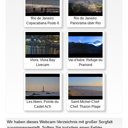
Rio de Janeiro:
Rio de Janeiro:
Copacabana Posto 6
Panorama über Rio
Vlora: Vlora Bay
Val-d'Isère: Refuge du
Livecam
Prariond
Les Abers: Pointe du
Saint-Michel-Chef-
Castel Ac'h
Chef: Tharon Plage
Wir haben dieses Webcam-Verzeichnis mit großer Sorgfalt
zusammengestellt. Sollten Sie trotzdem einen Fehler