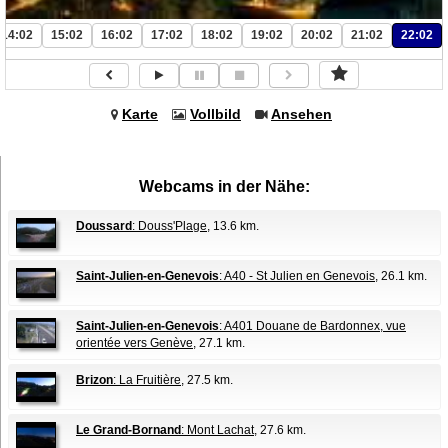
14:02
15:02
16:02
17:02
18:02
19:02
20:02
21:02
22:02
Karte
Vollbild
Ansehen
Webcams in der Nähe:
Doussard
: Douss'Plage
, 13.6 km.
Saint-Julien-en-Genevois
: A40 - St Julien en Genevois
, 26.1 km.
Saint-Julien-en-Genevois
: A401 Douane de Bardonnex, vue
orientée vers Genève
, 27.1 km.
Brizon
: La Fruitière
, 27.5 km.
Le Grand-Bornand
: Mont Lachat
, 27.6 km.