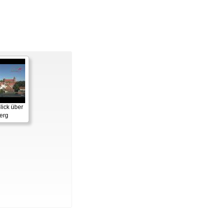
lick über
erg