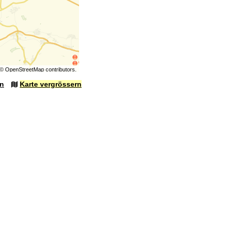
©
OpenStreetMap
contributors.
en
Karte vergrössern