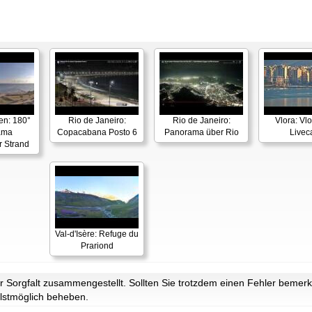
en: 180°
Rio de Janeiro:
Rio de Janeiro:
Vlora: Vl
ama
Copacabana Posto 6
Panorama über Rio
Live
r Strand
Val-d'Isère: Refuge du
Prariond
Sorgfalt zusammengestellt. Sollten Sie trotzdem einen Fehler bemerke
lstmöglich beheben.