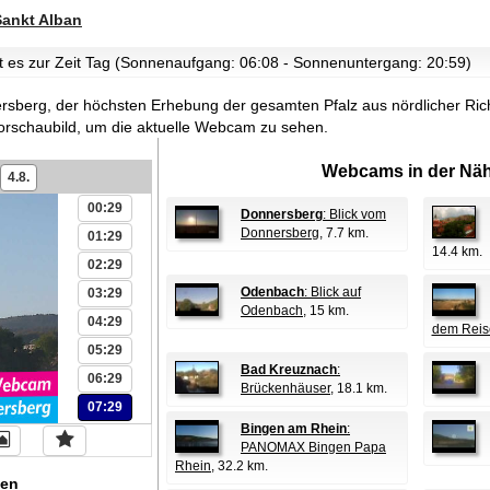
Sankt Alban
st es zur Zeit Tag (Sonnenaufgang: 06:08 - Sonnenuntergang: 20:59)
ersberg, der höchsten Erhebung der gesamten Pfalz aus nördlicher Ric
orschaubild, um die aktuelle Webcam zu sehen.
Webcams in der Näh
4.8.
00:29
Donnersberg
: Blick vom
Donnersberg
, 7.7 km.
01:29
14.4 km.
02:29
Odenbach
: Blick auf
03:29
Odenbach
, 15 km.
04:29
dem Reis
05:29
Bad Kreuznach
:
06:29
Brückenhäuser
, 18.1 km.
07:29
Bingen am Rhein
:
PANOMAX Bingen Papa
Rhein
, 32.2 km.
en