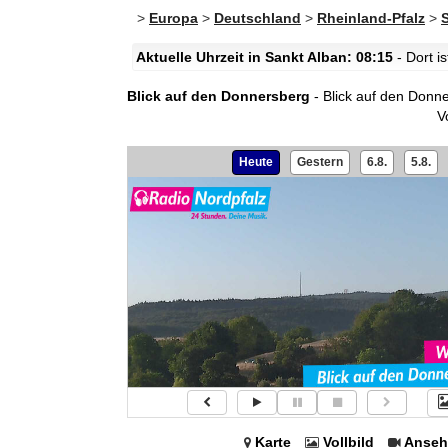
>
Europa
>
Deutschland
>
Rheinland-Pfalz
>
Aktuelle Uhrzeit in Sankt Alban: 08:15
- Dort i
Blick auf den Donnersberg
- Blick auf den Donn
V
Heute
Gestern
6.8.
5.8.
Karte
Vollbild
Anseh