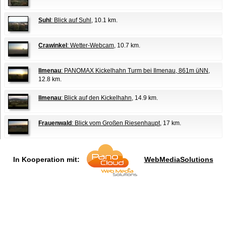
Suhl
: Blick auf Suhl
, 10.1 km.
Crawinkel
: Wetter-Webcam
, 10.7 km.
Ilmenau
: PANOMAX Kickelhahn Turm bei Ilmenau, 861m üNN
,
12.8 km.
Ilmenau
: Blick auf den Kickelhahn
, 14.9 km.
Frauenwald
: Blick vom Großen Riesenhaupt
, 17 km.
In Kooperation mit:
WebMediaSolutions