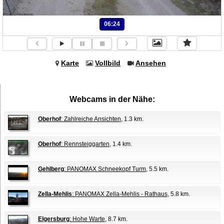
06:24
Karte
Vollbild
Ansehen
Webcams in der Nähe:
Oberhof
: Zahlreiche Ansichten
, 1.3 km.
Oberhof
: Rennsteiggarten
, 1.4 km.
Gehlberg
: PANOMAX Schneekopf Turm
, 5.5 km.
Zella-Mehlis
: PANOMAX Zella-Mehlis - Rathaus
, 5.8 km.
Elgersburg
: Hohe Warte
, 8.7 km.