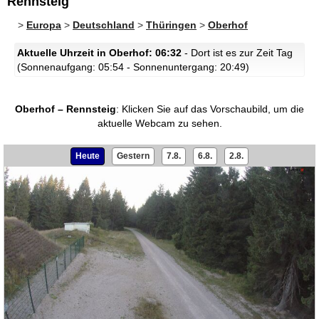
Rennsteig
>
Europa
>
Deutschland
>
Thüringen
>
Oberhof
Aktuelle Uhrzeit in Oberhof: 06:32
- Dort ist es zur Zeit Tag
(Sonnenaufgang: 05:54 - Sonnenuntergang: 20:49)
Oberhof – Rennsteig
:
Klicken Sie auf das Vorschaubild, um die
aktuelle Webcam zu sehen.
Heute
Gestern
7.8.
6.8.
2.8.