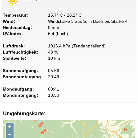
Temperatur:
15.7° C - 28.2° C
Wind:
Windstärke 3 aus S, in Böen bis Stärke 4
Niederschlag:
0 mm
UV-Index:
6.4 (hoch)
Luftdruck:
1016.4 hPa (Tendenz fallend)
Luftfeuchtigkeit:
48 %
Sichtweite:
10 km
Sonnenaufgang:
05:56
Sonnenuntergang:
20:49
Mondaufgang:
00:41
Monduntergang:
18:50
Umgebungskarte:
+
−