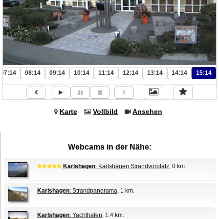
07:14
08:14
09:14
10:14
11:14
12:14
13:14
14:14
15:14
Karte
Vollbild
Ansehen
Webcams in der Nähe:
Karlshagen
: Karlshagen Strandvorplatz
, 0 km.
Karlshagen
: Strandpanorama
, 1 km.
Karlshagen
: Yachthafen
, 1.4 km.