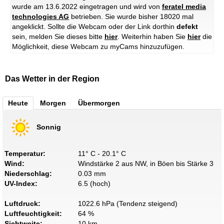
wurde am 13.6.2022 eingetragen und wird von
feratel media
technologies AG
betrieben. Sie wurde bisher 18020 mal
angeklickt. Sollte die Webcam oder der Link dorthin
defekt
sein, melden Sie dieses bitte
hier
. Weiterhin haben Sie
hier
die
Möglichkeit, diese Webcam zu myCams hinzuzufügen.
Das Wetter in der Region
Heute
Morgen
Übermorgen
Sonnig
Temperatur:
11° C - 20.1° C
Wind:
Windstärke 2 aus NW, in Böen bis Stärke 3
Niederschlag:
0.03 mm
UV-Index:
6.5 (hoch)
Luftdruck:
1022.6 hPa (Tendenz steigend)
Luftfeuchtigkeit:
64 %
Sichtweite:
10 km