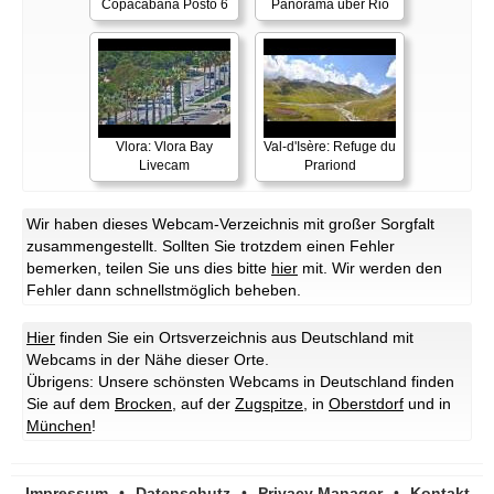
Copacabana Posto 6
Panorama über Rio
Vlora: Vlora Bay
Val-d'Isère: Refuge du
Livecam
Prariond
Wir haben dieses Webcam-Verzeichnis mit großer Sorgfalt
zusammengestellt. Sollten Sie trotzdem einen Fehler
bemerken, teilen Sie uns dies bitte
hier
mit. Wir werden den
Fehler dann schnellstmöglich beheben.
Hier
finden Sie ein Ortsverzeichnis aus Deutschland mit
Webcams in der Nähe dieser Orte.
Übrigens: Unsere schönsten Webcams in Deutschland finden
Sie auf dem
Brocken
, auf der
Zugspitze
, in
Oberstdorf
und in
München
!
Impressum
•
Datenschutz
•
Privacy Manager
•
Kontakt