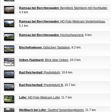
Ramsau bei Berchtesgaden
: Bergblick Steinberg mit Hochkalter
,
4.3 km.
Ramsau bei Berchtesgaden
: HD Foto-Webcam Vorderloiplsau
,
5.1 km.
Ramsau bei Berchtesgaden
: Hochschwarzeck
, 6 km.
Bischofswiesen
: Götschen Talstation
, 8.2 km.
Unken (Salzburg)
: Blick über Unken
, 10.3 km.
Bad Reichenhall
: Predigtstuhl
, 10.6 km.
Bad Reichenhall
: Predigtstuhl III
, 10.7 km.
Lofer
: HD Foto-Webcam Lofer
, 11.7 km.
Weißbach bei Lofer
: Gasthof Seisenbergklamm
, 11.7 km.