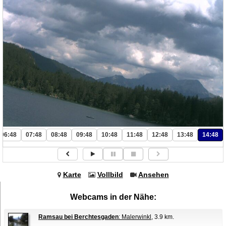
06:48
07:48
08:48
09:48
10:48
11:48
12:48
13:48
14:48
Karte
Vollbild
Ansehen
Webcams in der Nähe:
Ramsau bei Berchtesgaden
: Malerwinkl
, 3.9 km.