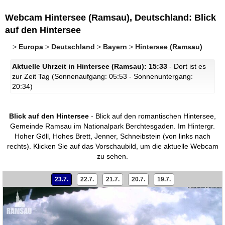
Webcam Hintersee (Ramsau), Deutschland: Blick
auf den Hintersee
>
Europa
>
Deutschland
>
Bayern
>
Hintersee (Ramsau)
Aktuelle Uhrzeit in Hintersee (Ramsau): 15:33
- Dort ist es
zur Zeit Tag (Sonnenaufgang: 05:53 - Sonnenuntergang:
20:34)
Blick auf den Hintersee
- Blick auf den romantischen Hintersee,
Gemeinde Ramsau im Nationalpark Berchtesgaden. Im Hintergr.
Hoher Göll, Hohes Brett, Jenner, Schneibstein (von links nach
rechts).
Klicken Sie auf das Vorschaubild, um die aktuelle Webcam
zu sehen.
23.7.
22.7.
21.7.
20.7.
19.7.