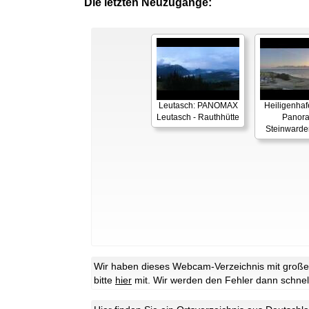
Die letzten Neuzugänge:
Leutasch: PANOMAX
Heiligenhaf
Leutasch - Rauthhütte
Panor
Steinwarde
Wir haben dieses Webcam-Verzeichnis mit großer 
bitte
hier
mit. Wir werden den Fehler dann schnel