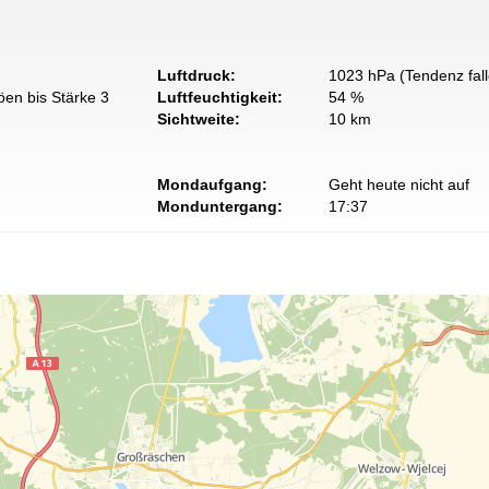
Luftdruck:
1023 hPa (Tendenz fal
öen bis Stärke 3
Luftfeuchtigkeit:
54 %
Sichtweite:
10 km
Mondaufgang:
Geht heute nicht auf
Monduntergang:
17:37