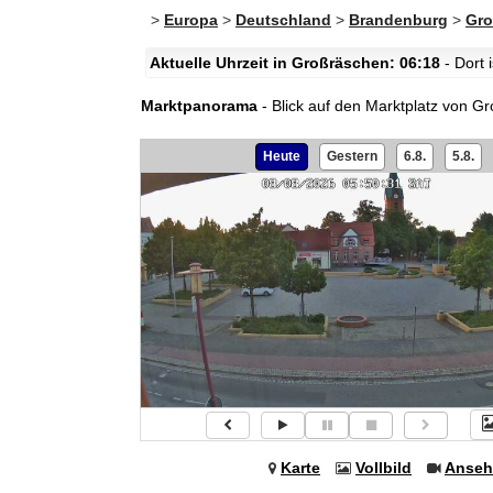
>
Europa
>
Deutschland
>
Brandenburg
>
Gro
Aktuelle Uhrzeit in Großräschen: 06:18
- Dort 
Marktpanorama
- Blick auf den Marktplatz von 
Heute
Gestern
6.8.
5.8.
Karte
Vollbild
Anseh