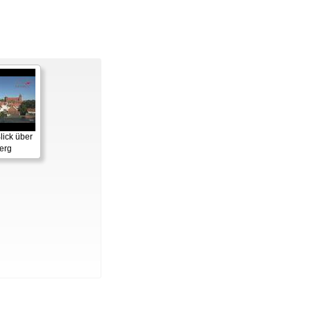
lick über
erg