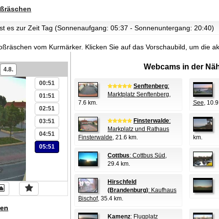
ßräschen
ist es zur Zeit Tag (Sonnenaufgang: 05:37 - Sonnenuntergang: 20:40)
Großräschen vom Kurmärker.
Klicken Sie auf das Vorschaubild, um die 
Webcams in der Näh
4.8.
00:51
Senftenberg
:
Marktplatz Senftenberg
,
01:51
7.6 km.
See
, 10.9
02:51
Finsterwalde
:
03:51
Markplatz und Rathaus
04:51
Finsterwalde
, 21.6 km.
km.
05:51
Cottbus
: Cottbus Süd
,
29.4 km.
Hirschfeld
(Brandenburg)
: Kaufhaus
Bischof
, 35.4 km.
en
Kamenz
: Flugplatz