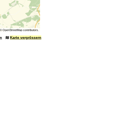
©
OpenStreetMap
contributors.
en
Karte vergrössern