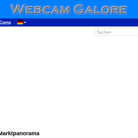
Cams
Marktpanorama