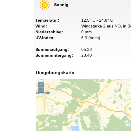
Sonnig
Temperatur:
12.5° C - 24.8° C
Wind:
Windstärke 2 aus NO, in B
Niederschlag:
0 mm
UV-Index:
6.3 (hoch)
Sonnenaufgang:
05:38
Sonnenuntergang:
20:40
Umgebungskarte:
+
−