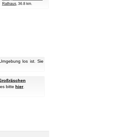
Rathaus
, 36.8 km.
mgebung los ist. Sie
 Großräschen
es bitte
hier
.