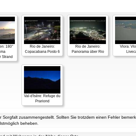
en: 180°
Rio de Janeiro:
Rio de Janeiro:
Vlora: Vl
ama
Copacabana Posto 6
Panorama über Rio
Live
r Strand
Val-d'Isère: Refuge du
Prariond
Sorgfalt zusammengestellt. Sollten Sie trotzdem einen Fehler bemerke
lstmöglich beheben.