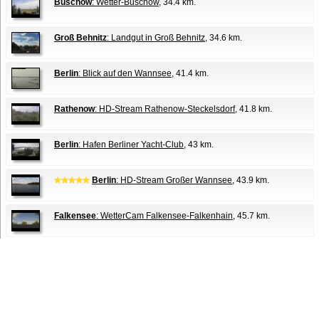
Buschow
: Wetter-Buschow
, 34.4 km.
Groß Behnitz
: Landgut in Groß Behnitz
, 34.6 km.
Berlin
: Blick auf den Wannsee
, 41.4 km.
Rathenow
: HD-Stream Rathenow-Steckelsdorf
, 41.8 km.
Berlin
: Hafen Berliner Yacht-Club
, 43 km.
Berlin
: HD-Stream Großer Wannsee
, 43.9 km.
Falkensee
: WetterCam Falkensee-Falkenhain
, 45.7 km.