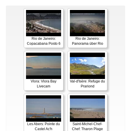
Rio de Janeiro:
Rio de Janeiro:
Copacabana Posto 6
Panorama über Rio
Vlora: Vlora Bay
Val-d'Isère: Refuge du
Livecam
Prariond
Les Abers: Pointe du
Saint-Michel-Chef-
Castel Ac'h
Chef: Tharon Plage