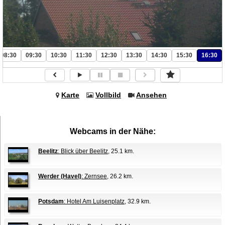
08:30
09:30
10:30
11:30
12:30
13:30
14:30
15:30
16:30
Karte
Vollbild
Ansehen
Webcams in der Nähe:
Beelitz
: Blick über Beelitz
, 25.1 km.
Werder (Havel)
: Zernsee
, 26.2 km.
Potsdam
: Hotel Am Luisenplatz
, 32.9 km.