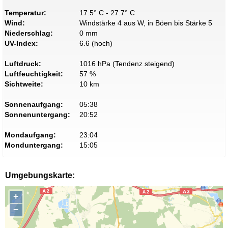
Temperatur:
17.5° C - 27.7° C
Wind:
Windstärke 4 aus W, in Böen bis Stärke 5
Niederschlag:
0 mm
UV-Index:
6.6 (hoch)
Luftdruck:
1016 hPa (Tendenz steigend)
Luftfeuchtigkeit:
57 %
Sichtweite:
10 km
Sonnenaufgang:
05:38
Sonnenuntergang:
20:52
Mondaufgang:
23:04
Monduntergang:
15:05
Umgebungskarte:
+
−