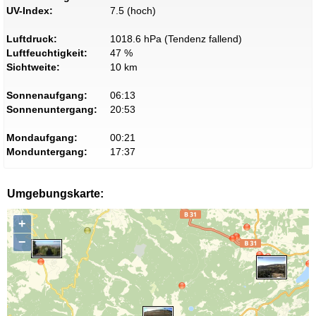
UV-Index:
7.5 (hoch)
Luftdruck:
1018.6 hPa (Tendenz fallend)
Luftfeuchtigkeit:
47 %
Sichtweite:
10 km
Sonnenaufgang:
06:13
Sonnenuntergang:
20:53
Mondaufgang:
00:21
Monduntergang:
17:37
Umgebungskarte:
+
−