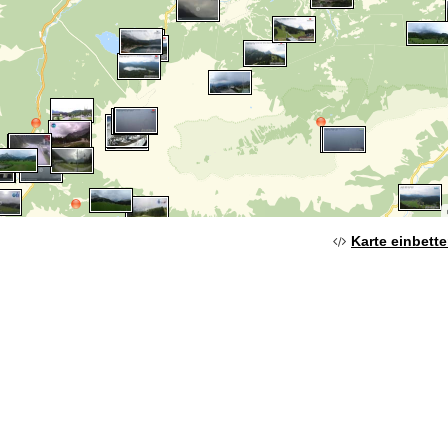
Karte einbett