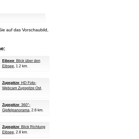
Sie auf das Vorschaubild,
e:
Eibsee
: Blick über den
Eibsee
, 1.2 km.
Zugspitze
: HD Foto-
Webcam Zugspitze Ost
,
Zugspitze
: 360°-
Gipfelpanorama
, 2.8 km.
Zugspitze
: Blick Richtung
Eibsee
, 2.8 km.