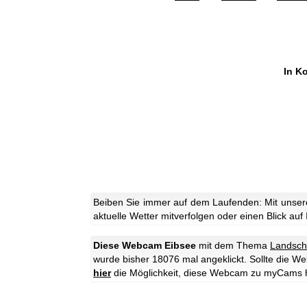
In K
Beiben Sie immer auf dem Laufenden: Mit unser
aktuelle Wetter mitverfolgen oder einen Blick auf
Diese Webcam Eibsee
mit dem Thema
Landsch
wurde bisher 18076 mal angeklickt. Sollte die W
hier
die Möglichkeit, diese Webcam zu myCams 