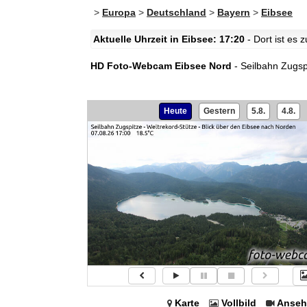
>
Europa
>
Deutschland
>
Bayern
>
Eibsee
Aktuelle Uhrzeit in Eibsee: 17:20
- Dort ist es
HD Foto-Webcam Eibsee Nord
- Seilbahn Zugsp
Heute
Gestern
5.8.
4.8.
Karte
Vollbild
Anseh