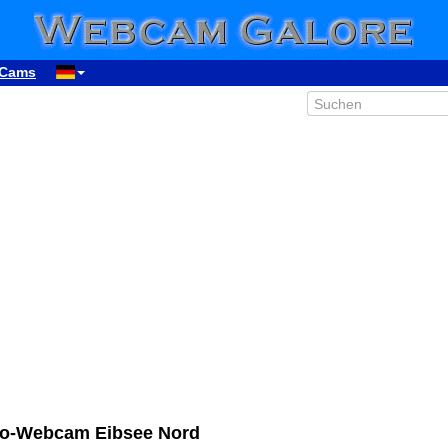
Cams
00:01
01:01
to-Webcam Eibsee Nord
02:01