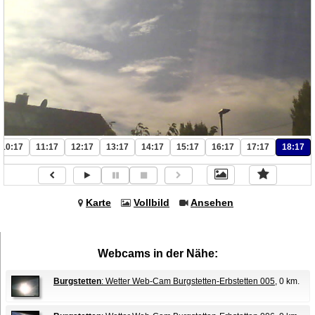
10:17
11:17
12:17
13:17
14:17
15:17
16:17
17:17
18:17
Karte
Vollbild
Ansehen
Webcams in der Nähe:
Burgstetten
: Wetter Web-Cam Burgstetten-Erbstetten 005
, 0 km.