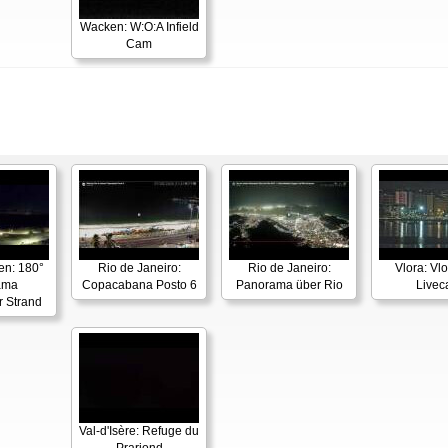
Wacken: W:O:A Infield
Cam
en: 180°
Rio de Janeiro:
Rio de Janeiro:
Vlora: Vl
ama
Copacabana Posto 6
Panorama über Rio
Live
r Strand
Val-d'Isère: Refuge du
Prariond