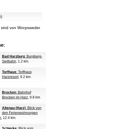
5)
r sind von Worpsweder
e:
Bad Harzburg
: Burgberg-
Seilbahn
, 1.2 km.
Torfhaus
: Torfhaus
Harzresort
, 9.2 km.
Brocken
: Bahnhof
Brocken im Harz
, 9.8 km.
Altenau (Harz)
: Blick von
den Ferienwohnungen
n
, 12.4 km.
Schierke
: Blick vom