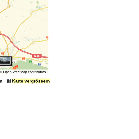
©
OpenStreetMap
contributors.
en
Karte vergrössern