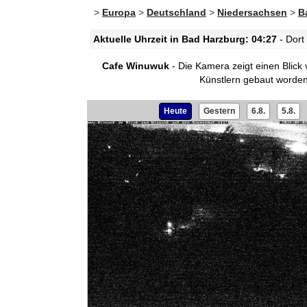
>
Europa
>
Deutschland
>
Niedersachsen
>
B
Aktuelle Uhrzeit in Bad Harzburg: 04:27
- Dort
Cafe Winuwuk
- Die Kamera zeigt einen Blic
Künstlern gebaut worden
Heute
Gestern
6.8.
5.8.