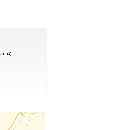
llend)