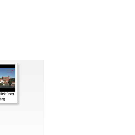
lick über
erg