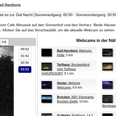
ad Harzburg
 ist es zur Zeit Nacht (Sonnenaufgang: 05:50 - Sonnenuntergang: 20:5
k vom Cafe Winuwuk auf den Sonnenhof und den Vorharz. Beide Häuse
.
Klicken Sie auf das Vorschaubild, um die aktuelle Webcam zu sehen.
Webcams in der Näh
4.8.
00:52
Bad Harzburg
: Walnuss-
Hütte
, 0 km.
01:52
02:52
Torfhaus
: Brockenblick
vom Torfhaus
03:52
HARZRESORT
, 9.1 km.
Goslar
: Mehrere
Webcams
, 9.6 km.
Brocken
: 360°-Panorama
Brocken Gipfel
, 10 km.
Bergman
Schierke
: Parkhaus
, 14.3