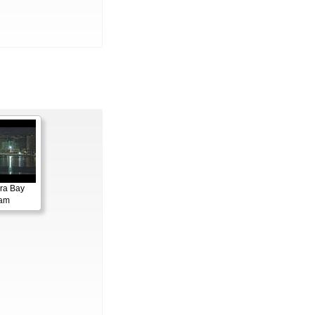
ora Bay
cam