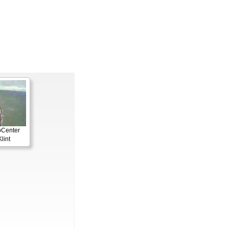
oCenter
lint