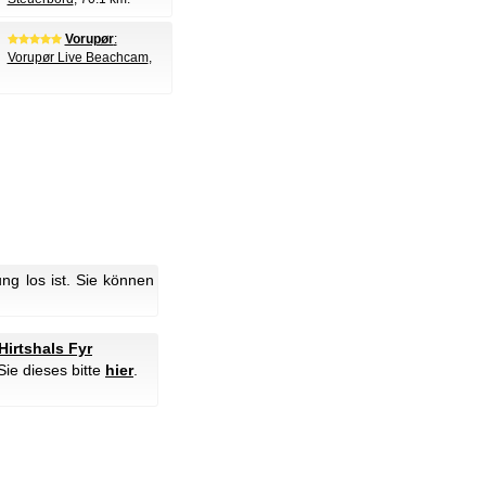
Vorupør
:
Vorupør Live Beachcam
,
g los ist. Sie können
Hirtshals Fyr
Sie dieses bitte
hier
.