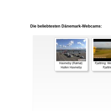
Die beliebtesten Dänemark-Webcams:
Havneby (Rømø):
Fjaltring: W
Hafen Havneby
Fjaltr