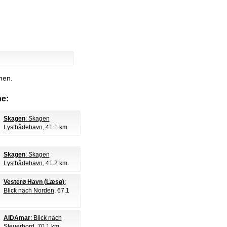
hen.
e:
Skagen
: Skagen
Lystbådehavn
, 41.1 km.
Skagen
: Skagen
Lystbådehavn
, 41.2 km.
Vesterø Havn (Læsø)
:
Blick nach Norden
, 67.1
AIDAmar
: Blick nach
Steuerbord
, 70.1 km.