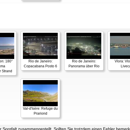
en: 180°
Rio de Janeiro:
Rio de Janeiro:
Vlora: Vl
ama
Copacabana Posto 6
Panorama über Rio
Live
r Strand
Val-d'Isère: Refuge du
Prariond
Sorgfalt zusammengestellt. Sollten Sie trotzdem einen Fehler bemerke