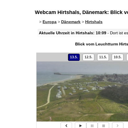
Webcam Hirtshals, Dänemark: Blick v
>
Europa
>
Dänemark
>
Hirtshals
Aktuelle Uhrzeit in Hirtshals: 10:09
- Dort ist 
Blick vom Leuchtturm Hirt
13.5.
12.5.
11.5.
10.5.