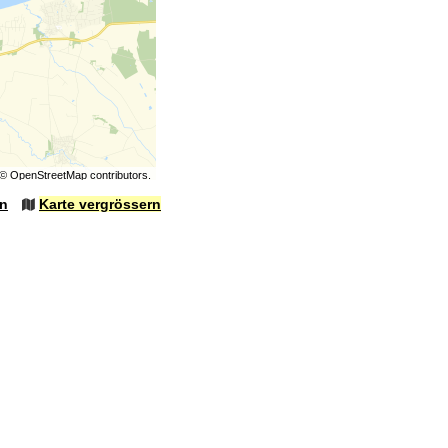
©
OpenStreetMap
contributors.
en
Karte vergrössern