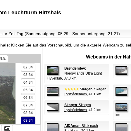
om Leuchtturm Hirtshals
es zur Zeit Tag (Sonnenaufgang: 05:29 - Sonnenuntergang: 21:21)
shals
:
Klicken Sie auf das Vorschaubild, um die aktuelle Webcam zu se
00:34
Webcams in der Näh
9.5.
01:34
02:34
Brønderslev
:
Nordjyllands Ultra Light
03:34
Flyveklub
, 37.3 km.
04:34
Skagen
: Skagen
05:34
Lystbådehavn
, 41.1 km.
06:34
Skagen
: Skagen
07:34
Lystbådehavn
, 41.2 km.
08:34
km.
09:34
AIDAmar
: Blick nach
Backbord
, 70.1 km.