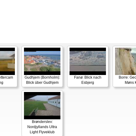
ettercam
Gudhjem (Bornholm):
Fanø: Blick nach
Borre: Ge
ing
Blick über Gudhjem
Esbjerg
Møns K
Brønderslev:
Nordjyllands Ultra
Light Flyveklub