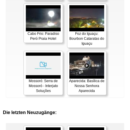
Cabo Frio: Paradiso
Foz do Iguaçu:
Peró Praia Hotel
Bourbon Cataratas do
Iguaçu
Mossoró: Serra de
Aparecida: Basílica de
Mossoró - Interjato
Nossa Senhora
Soluções
Aparecida
Die letzten Neuzugänge: