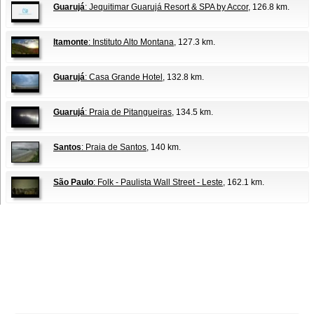
Guarujá
: Jequitimar Guarujá Resort & SPA by Accor
, 126.8 km.
Itamonte
: Instituto Alto Montana
, 127.3 km.
Guarujá
: Casa Grande Hotel
, 132.8 km.
Guarujá
: Praia de Pitangueiras
, 134.5 km.
Santos
: Praia de Santos
, 140 km.
São Paulo
: Folk - Paulista Wall Street - Leste
, 162.1 km.