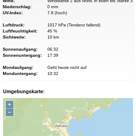
Wind:
Windstärke 2 aus NNW, in Böen bis Stärke 3
Niederschlag:
0 mm
UV-Index:
7.8 (hoch)
Luftdruck:
1017 hPa (Tendenz fallend)
Luftfeuchtigkeit:
45 %
Sichtweite:
10 km
Sonnenaufgang:
06:32
Sonnenuntergang:
17:39
Mondaufgang:
Geht heute nicht auf
Monduntergang:
10:32
Umgebungskarte:
+
−