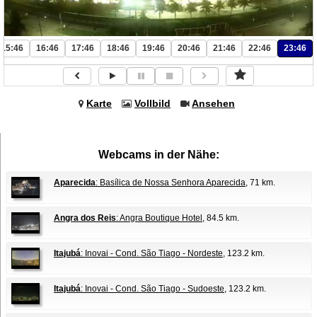
15:46
16:46
17:46
18:46
19:46
20:46
21:46
22:46
23:46
Karte
Vollbild
Ansehen
Webcams in der Nähe:
Aparecida
: Basílica de Nossa Senhora Aparecida
, 71 km.
Angra dos Reis
: Angra Boutique Hotel
, 84.5 km.
Itajubá
: Inovai - Cond. São Tiago - Nordeste
, 123.2 km.
Itajubá
: Inovai - Cond. São Tiago - Sudoeste
, 123.2 km.