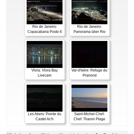
Rio de Janeiro:
Rio de Janeiro:
Copacabana Posto 6
Panorama über Rio
Vlora: Vlora Bay
Val-d'Isère: Refuge du
Livecam
Prariond
Les Abers: Pointe du
Saint-Michel-Chef-
Castel Ac'h
Chef: Tharon Plage