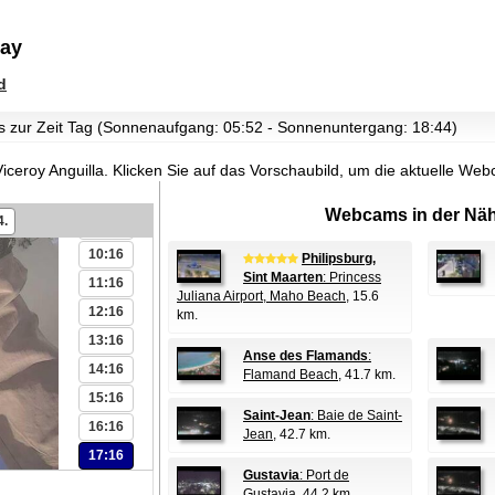
02:16
Bay
03:16
04:16
d
05:16
 es zur Zeit Tag (Sonnenaufgang: 05:52 - Sonnenuntergang: 18:44)
06:16
07:16
ceroy Anguilla.
Klicken Sie auf das Vorschaubild, um die aktuelle We
08:16
Webcams in der Näh
4.
09:16
10:16
Philipsburg,
Sint Maarten
: Princess
11:16
Juliana Airport, Maho Beach
, 15.6
12:16
km.
13:16
Anse des Flamands
:
14:16
Flamand Beach
, 41.7 km.
15:16
Saint-Jean
: Baie de Saint-
16:16
Jean
, 42.7 km.
17:16
Gustavia
: Port de
Gustavia
, 44.2 km.