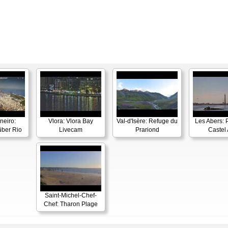
neiro:
Vlora: Vlora Bay
Val-d'Isère: Refuge du
Les Abers: 
ber Rio
Livecam
Prariond
Castel 
Saint-Michel-Chef-
Chef: Tharon Plage