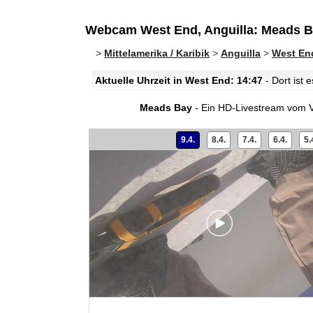
Webcam West End, Anguilla: Meads 
>
Mittelamerika / Karibik
>
Anguilla
>
West En
Aktuelle Uhrzeit in West End: 14:47
- Dort ist
Meads Bay
- Ein HD-Livestream vom Vi
9.4.
8.4.
7.4.
6.4.
5.