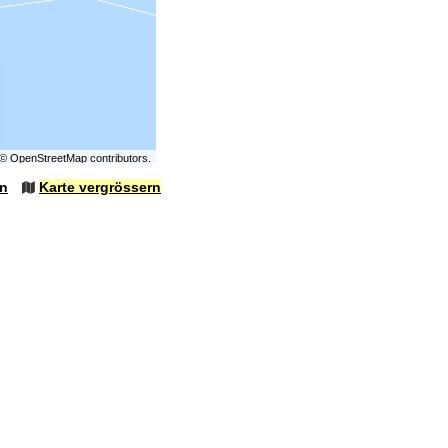
©
OpenStreetMap
contributors.
en
Karte vergrössern