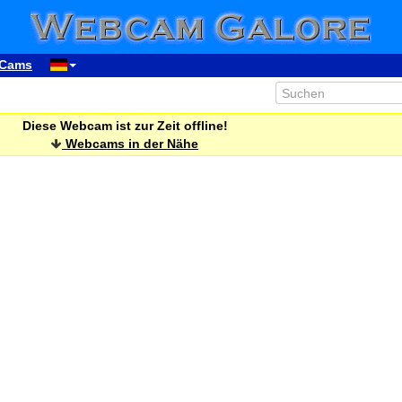
Cams
Diese Webcam ist zur Zeit offline!
Webcams in der Nähe
00:16
01:16