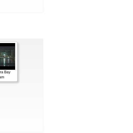
ora Bay
cam