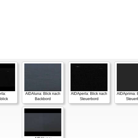
rla:
AIDAluna: Blick nach
AIDAperla: Blick nach
AIDAprima: B
blick
Backbord
Steuerbord
Steuer