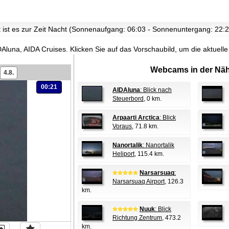
t ist es zur Zeit Nacht (Sonnenaufgang: 06:03 - Sonnenuntergang: 22:2
DAluna, AIDA Cruises.
Klicken Sie auf das Vorschaubild, um die aktuel
Webcams in der Näh
4.8.
00:21
AIDAluna
: Blick nach
Steuerbord
, 0 km.
Arpaarti Arctica
: Blick
Voraus
, 71.8 km.
Nanortalik
: Nanortalik
Heliport
, 115.4 km.
Narsarsuaq
:
Narsarsuaq Airport
, 126.3
km.
Nuuk
: Blick
Richtung Zentrum
, 473.2
km.