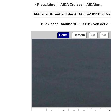
>
Kreuzfahrer
>
AIDA Cruises
>
AIDAluna
Aktuelle Uhrzeit auf der AIDAluna: 01:15
- Dor
Blick nach Backbord
- Ein Blick von der AI
Heute
Gestern
6.8.
5.8.