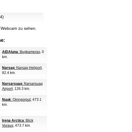
4)
le Webcam zu sehen.
e:
AIDAluna
: Bugkameras
, 0
km.
Narsaq
: Narsaq Heliport
,
82.4 km.
Narsarsuaq
: Narsarsuaq
Airport
, 126.3 km.
Nuuk
: Qinngorput
, 473.1
km.
Irena Arctica
: Blick
Voraus
, 473.7 km.