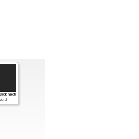
lick nach
bord