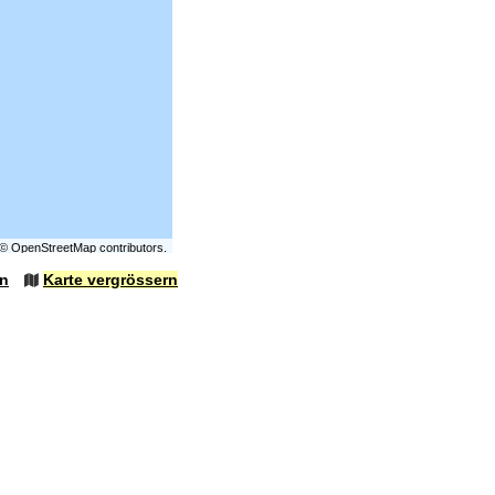
©
OpenStreetMap
contributors.
en
Karte vergrössern