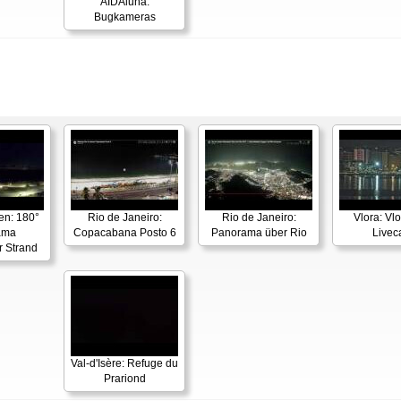
AIDAluna:
Bugkameras
en: 180°
Rio de Janeiro:
Rio de Janeiro:
Vlora: Vl
ama
Copacabana Posto 6
Panorama über Rio
Live
r Strand
Val-d'Isère: Refuge du
Prariond