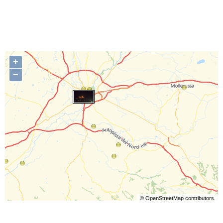
+
−
©
OpenStreetMap
contributors.