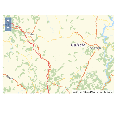
+
−
©
OpenStreetMap
contributors.