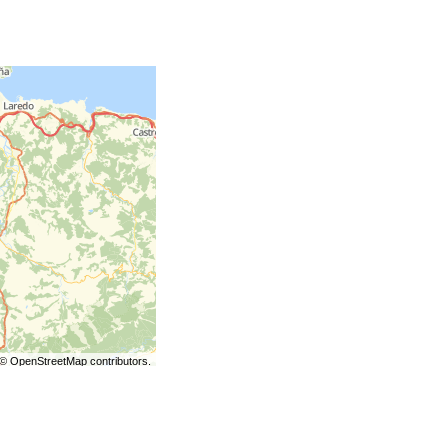
©
OpenStreetMap
contributors.