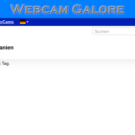
yCams
anien
s Tag.