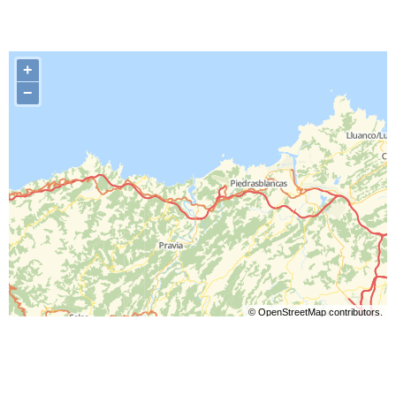
+
−
©
OpenStreetMap
contributors.