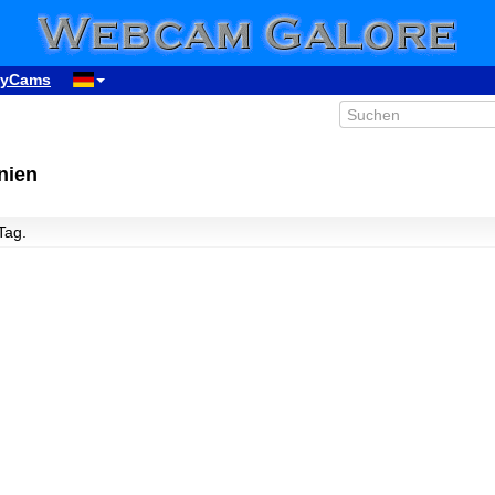
yCams
nien
 Tag.