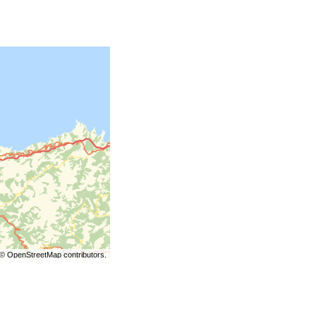
©
OpenStreetMap
contributors.