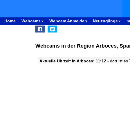
Home
Webcams
Webcam Anmelden
Neuzugänge
m
Webcams in der Region Arboces, Spa
Aktuelle Uhrzeit in Arboces: 11:12
- dort ist es