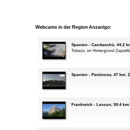
Webcams in der Region Anzanigo:
Spanien - Candanchú, 44.2 k
Tobazo, im Hintergrund Zapatill
Spanien - Panticosa, 47 km: 
Frankreich - Lescun, 59.4 km: