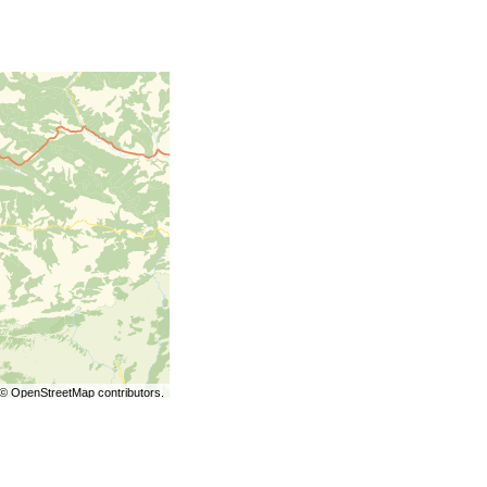
©
OpenStreetMap
contributors.