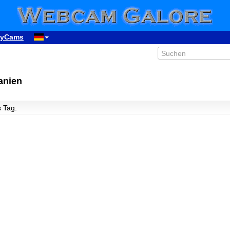
yCams
anien
s Tag.