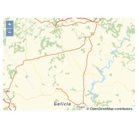
+
−
©
OpenStreetMap
contributors.