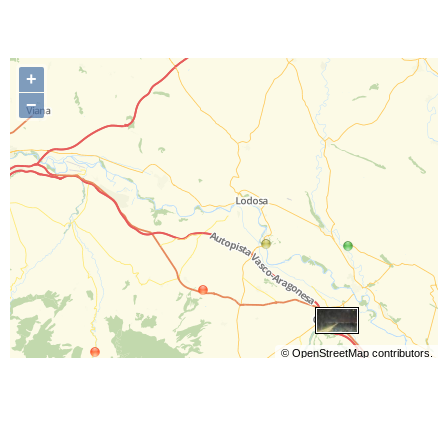
+
−
©
OpenStreetMap
contributors.