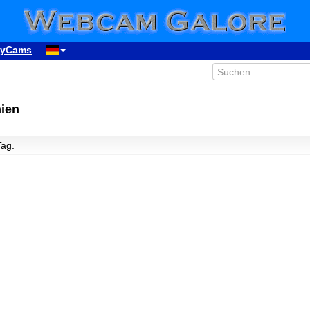
yCams
nien
Tag.