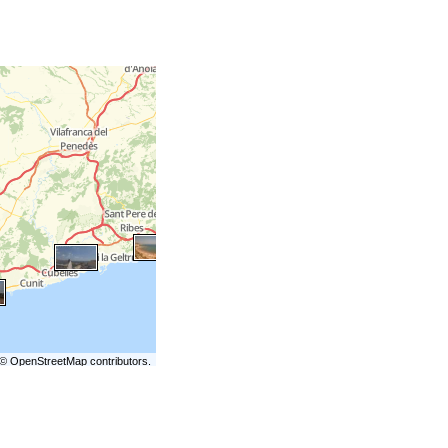
©
OpenStreetMap
contributors.