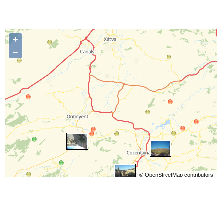
+
−
©
OpenStreetMap
contributors.