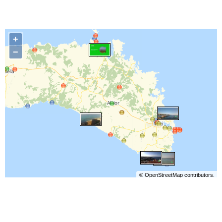
+
−
©
OpenStreetMap
contributors.