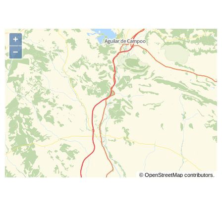
+
−
©
OpenStreetMap
contributors.