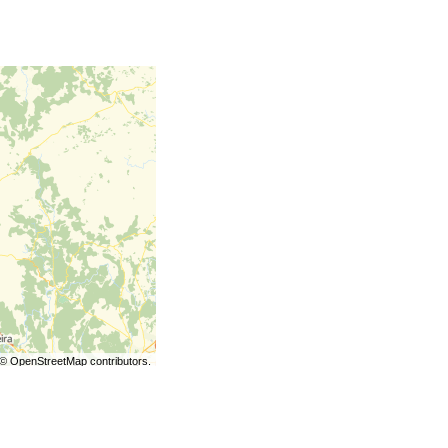
©
OpenStreetMap
contributors.