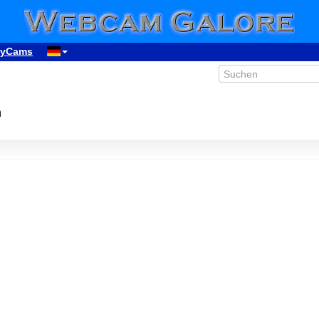
yCams
n