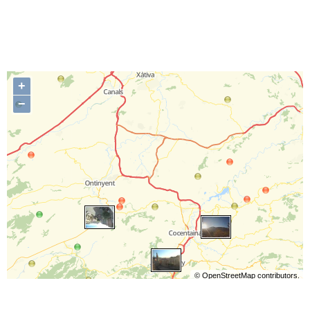
+
−
©
OpenStreetMap
contributors.