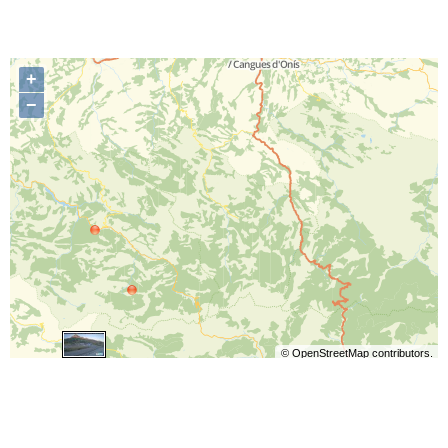
+
−
©
OpenStreetMap
contributors.