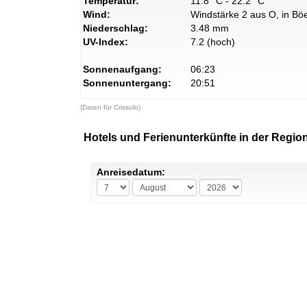
Temperatur:
11.8° C - 22.2° C
Wind:
Windstärke 2 aus O, in Böe
Niederschlag:
3.48 mm
UV-Index:
7.2 (hoch)
Sonnenaufgang:
06:23
Sonnenuntergang:
20:51
(Daten für Crissolo)
Hotels und Ferienunterkünfte in der Region
Anreisedatum: