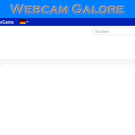
yCams
.