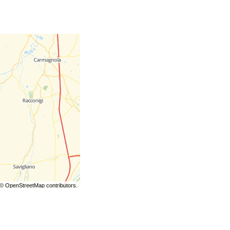
©
OpenStreetMap
contributors.