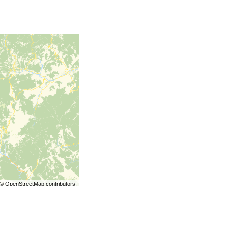
©
OpenStreetMap
contributors.