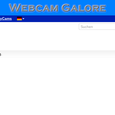
yCams
g.