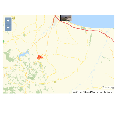
+
−
©
OpenStreetMap
contributors.