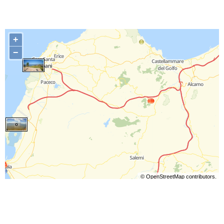
+
−
©
OpenStreetMap
contributors.