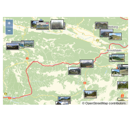
+
−
©
OpenStreetMap
contributors.