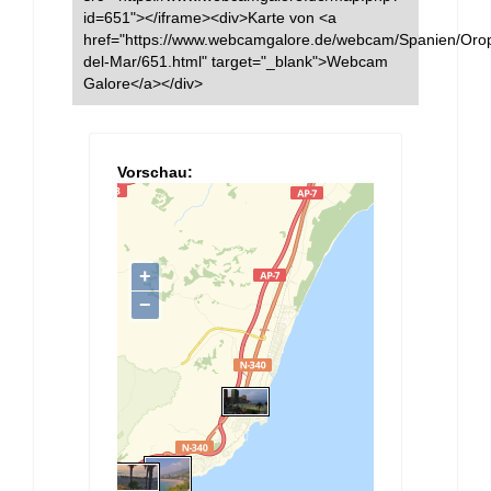
id=651"></iframe><div>Karte von <a
href="https://www.webcamgalore.de/webcam/Spanien/Oro
del-Mar/651.html" target="_blank">Webcam
Galore</a></div>
Vorschau: