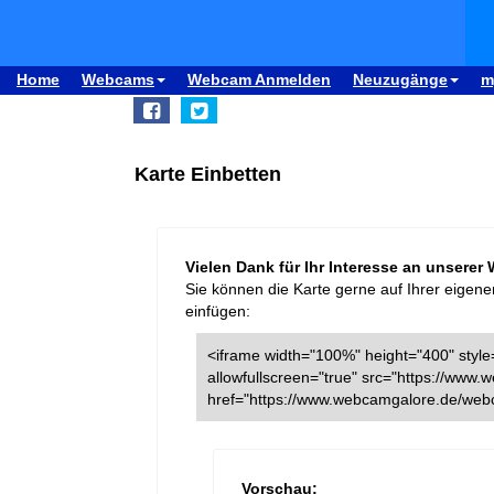
Home
Webcams
Webcam Anmelden
Neuzugänge
m
Karte Einbetten
Vielen Dank für Ihr Interesse an unserer
Sie können die Karte gerne auf Ihrer eigene
einfügen:
<iframe width="100%" height="400" style=
allowfullscreen="true" src="https://ww
href="https://www.webcamgalore.de/webc
Vorschau: