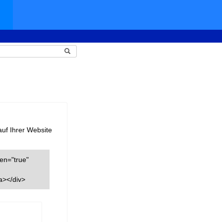
auf Ihrer Website
een="true"
a></div>