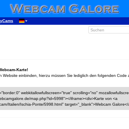
yCams
 Webcam-Karte!
n Website einbinden, hierzu müssen Sie lediglich den folgenden Code 
"border:0" webkitallowfullscreen="true" scrolling="no" mozallowfullscr
w.webcamgalore.de/map.php?id=5998"></iframe><div>Karte von <a
am/Italien/Ischia-Ponte/5998.html" target="_blank">Webcam Galore</