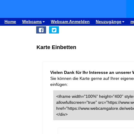
Home
Webcams
Webcam Anmelden
Neuzugänge
m
Karte Einbetten
Vielen Dank für Ihr Interesse an unserer
Sie können die Karte gerne auf Ihrer eigene
einfügen:
<iframe width="100%" height="400" style=
allowfullscreen="true" src="https://ww
href="https://www.webcamgalore.de/web
</div>