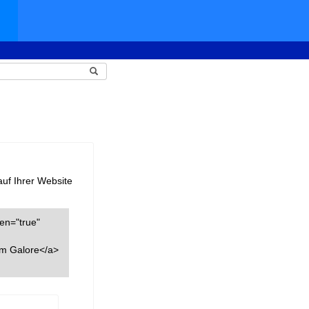
auf Ihrer Website
een="true"
am Galore</a>