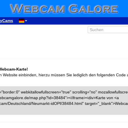
yCams
 Webcam-Karte!
n Website einbinden, hierzu müssen Sie lediglich den folgenden Code 
"border:0" webkitallowfullscreen="true" scrolling="no" mozallowfullscr
w.webcamgalore.de/map.php?id=38484"></iframe><div>Karte von <a
cam/Deutschland/Neumarkt-idOPf/38484.html" target="_blank">Webc