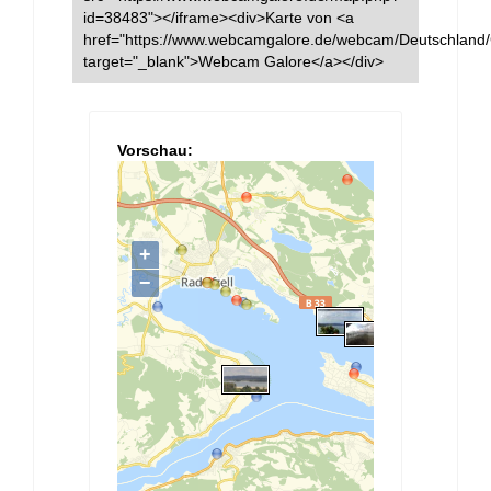
id=38483"></iframe><div>Karte von <a
href="https://www.webcamgalore.de/webcam/Deutschland/
target="_blank">Webcam Galore</a></div>
Vorschau: