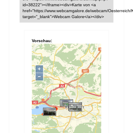
id=38222"></iframe><div>Karte von <a
href="https://www.webcamgalore.de/webcam/Oesterreich/K
target="_blank">Webcam Galore</a></div>
Vorschau: