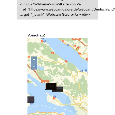
id=3807"></iframe><div>Karte von <a
href="https://www.webcamgalore.de/webcam/Deutschland/
target="_blank">Webcam Galore</a></div>
Vorschau: