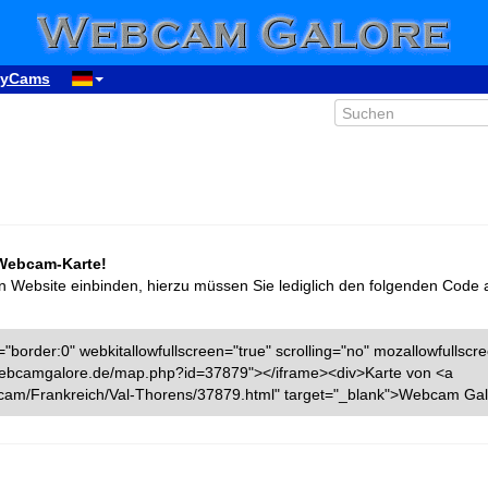
yCams
 Webcam-Karte!
n Website einbinden, hierzu müssen Sie lediglich den folgenden Code 
"border:0" webkitallowfullscreen="true" scrolling="no" mozallowfullscr
w.webcamgalore.de/map.php?id=37879"></iframe><div>Karte von <a
cam/Frankreich/Val-Thorens/37879.html" target="_blank">Webcam Gal