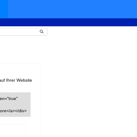
auf Ihrer Website
een="true"
ore</a></div>