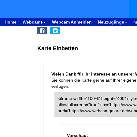
Home
Webcams
Webcam Anmelden
Neuzugänge
m
Karte Einbetten
Vielen Dank für Ihr Interesse an unserer
Sie können die Karte gerne auf Ihrer eigene
einfügen:
<iframe width="100%" height="400" style=
allowfullscreen="true" src="https://ww
href="https://www.webcamgalore.de/web
Vorschau: