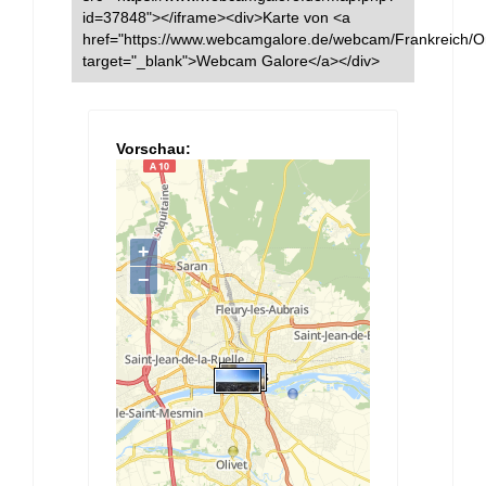
id=37848"></iframe><div>Karte von <a
href="https://www.webcamgalore.de/webcam/Frankreich/O
target="_blank">Webcam Galore</a></div>
Vorschau: